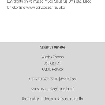
Lahjakortti on voimassa myös Sisustus Ometalla, Lisää
lahjakortista www.porvoossa.fi sivuilta.
Sisustus Ometta
Wanha Porvoo
Jokikatu 24
06100 Porvoo
+ 358 40 577 7796 (WhatsApp)
sisustusometta@kolumbus.fi
Facebook ja Instagram #sisustusometta