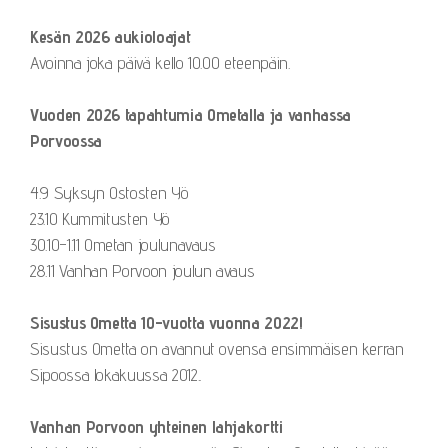
Kesän 2026 aukioloajat
Avoinna joka päivä kello 10.00 eteenpäin.
Vuoden 2026 tapahtumia Ometalla ja vanhassa
Porvoossa
4.9 Syksyn Ostosten Yö
23.10 Kummitusten Yö
30.10-1.11 Ometan joulunavaus
28.11 Vanhan Porvoon joulun avaus
Sisustus Ometta 10-vuotta vuonna 2022!
Sisustus Ometta on avannut ovensa ensimmäisen kerran
Sipoossa lokakuussa 2012..
Vanhan Porvoon yhteinen lahjakortti