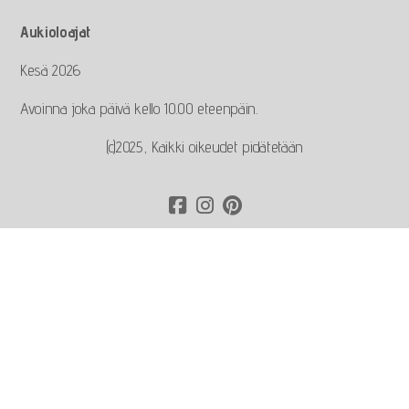
Aukioloajat
Kesä 2026
Avoinna joka päivä kello 10.00 eteenpäin.
(c)2025, Kaikki oikeudet pidätetään